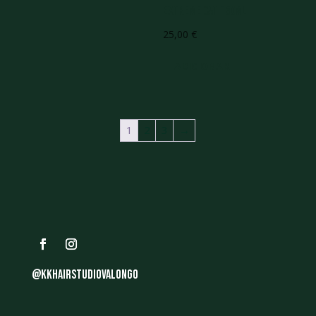
Extreme CAT 150ML
25,00
€
ADICIONAR
1
2
3
→
@kkhairstudiovalongo