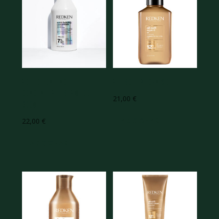
Acidic Bonding
All Soft Argan 6 Oil
Concentrate Shampoo
21,00
€
300ml
ADICIONAR
22,00
€
ADICIONAR