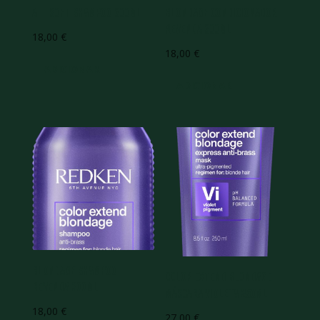
All Soft Shampoo 300ml
Blondage Condicionador
Revenda 300ml
18,00
€
18,00
€
ADICIONAR
ADICIONAR
Blondage Shampoo
Color Extend Blondage
Revenda 300ml
Máscara Violeta 250ml
18,00
€
27,00
€