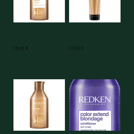
All Soft Condicionador
All Soft Máscara Heavy
300ml
Cream
18,00
€
27,00
€
ADICIONAR
ADICIONAR