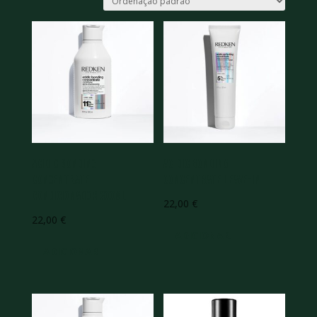
Acidic Bonding
Acidic Bonding
Concentrate
Concentrate Leave-in
Condicionador 300ml
22,00
€
22,00
€
ADICIONAR
ADICIONAR