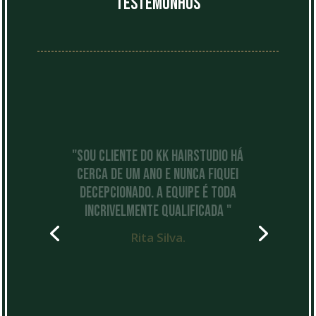
testemunhos
"O Ricardo é o melhor! Eu
costumava ter medo de cortar o
cabelo e ficar mal, mas agora
realmente espero ansiosamente
por cada ida ao KK Hairstudio. Os
profissionais são todos muito
simpáticos e acolhedores, e
fazem-nos sentir parte da
família."
Maria do Carmo.