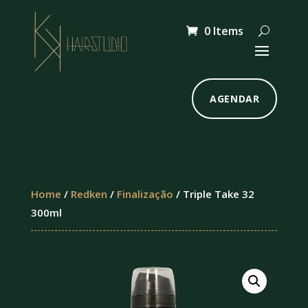
0 Items
AGENDAR
Home
/
Redken
/
Finalização
/ Triple Take 32
300ml