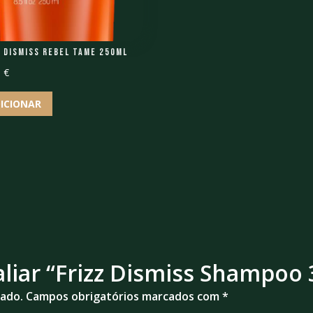
z Dismiss Rebel Tame 250ml
0
€
ICIONAR
valiar “Frizz Dismiss Shampoo
cado.
Campos obrigatórios marcados com
*