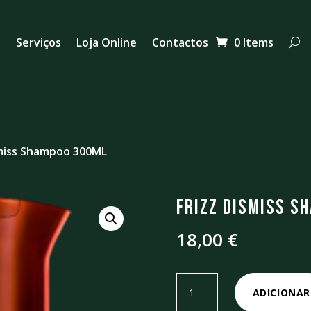
s
Serviços
Loja Online
Contactos
0 Items
smiss Shampoo 300ML
Frizz Dismiss S
18,00
€
Quantidade
ADICIONAR
de