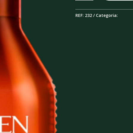
Frizz
Dismiss
REF:
232
Categoria:
Frizz D
Shampoo
300ML