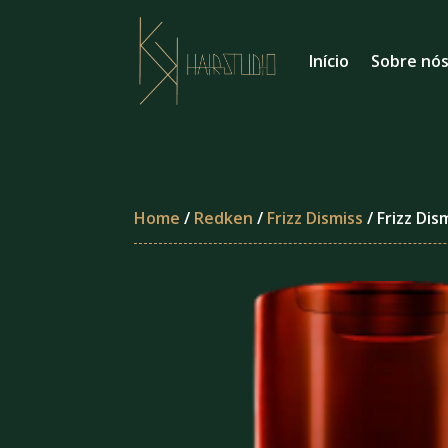
Início
Sobre nó
Home
/
Redken
/
Frizz Dismiss
/ Frizz Di