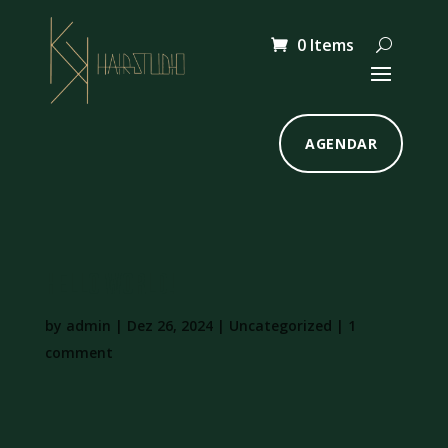
0 Items
AGENDAR
Hello world!
by
admin
|
Dez 26, 2024
|
Uncategorized
|
1
comment